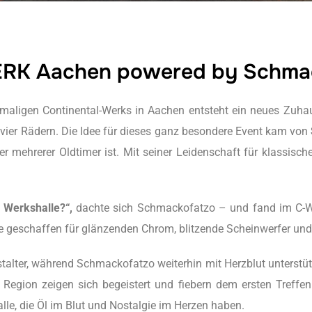
ERK Aachen powered by Schma
emaligen Continental-Werks in Aachen entsteht ein neues Zuha
uf vier Rädern. Die Idee für dieses ganz besondere Event kam von
er mehrerer Oldtimer ist. Mit seiner Leidenschaft für klassisc
n Werkshalle?“,
dachte sich Schmackofatzo – und fand im C-WE
wie geschaffen für glänzenden Chrom, blitzende Scheinwerfer u
talter, während Schmackofatzo weiterhin mit Herzblut unterstü
 Region zeigen sich begeistert und fiebern dem ersten Treffe
alle, die Öl im Blut und Nostalgie im Herzen haben.